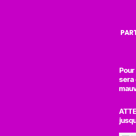
PART
Pour
sera
mauva
ATTE
jusqu