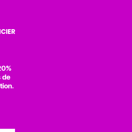
ICIER
 20%
s de
tion.