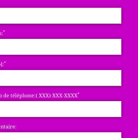
*
m:
*
l:
*
 de téléphone:( XXX)-XXX-XXXX
taire: