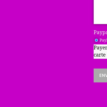
Payp
Pay
Payer
carte 
EN