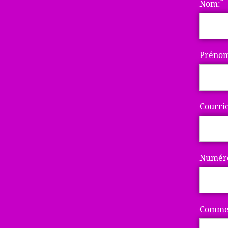
*
Nom:
Préno
Courrie
Numéro
Commen