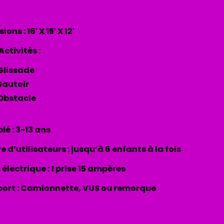
ons : 16′ X 15′ X 12′
Activités :
Glissade
Sautoir
Obstacle
lé : 3-13 ans
 d’utilisateurs : jusqu’à 6 enfants à la fois
 électrique : 1 prise 15 ampères
ort : Camionnette, VUS ou remorque