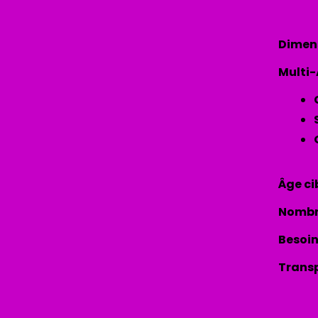
Dimensi
Multi-
Âge cib
Nombre
Besoin
Transp